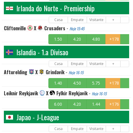
Irlanda do Norte - Premiership
Casa
Empate
Visitante
+
Cliftonville
X
Crusaders
-
Hoje 15:45
1.50
4.20
4.80
+178
Islandia - 1.a Divisao
Casa
Empate
Visitante
+
Afturelding
X
Grindavik
-
Hoje 16:15
1.40
4.50
5.75
+178
Leiknir Reykjavik
X
Fylkir Reykjavik
-
Hoje 16:15
6.00
4.20
1.44
+176
Japao - J-League
Casa
Empate
Visitante
+