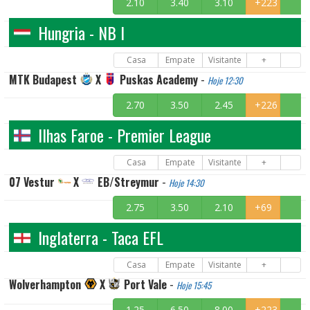
2.10
3.40
3.10
+223
Hungria - NB I
Casa
Empate
Visitante
+
MTK Budapest
X
Puskas Academy
-
Hoje 12:30
2.70
3.50
2.45
+226
Ilhas Faroe - Premier League
Casa
Empate
Visitante
+
07 Vestur
X
EB/Streymur
-
Hoje 14:30
2.75
3.50
2.10
+69
Inglaterra - Taca EFL
Casa
Empate
Visitante
+
Wolverhampton
X
Port Vale
-
Hoje 15:45
1.25
6.50
8.00
+223