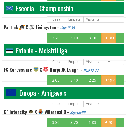
Escocia - Championship
Casa
Empate
Visitante
+
Partick
X
Livingston
-
Hoje 15:30
2.20
3.10
3.10
+181
Estonia - Meistriliiga
Casa
Empate
Visitante
+
FC Kuressaare
X
Harju JK Laagri
-
Hoje 13:00
2.63
3.40
2.25
+197
Europa - Amigaveis
Casa
Empate
Visitante
+
CF Intercity
X
Villarreal B
-
Hoje 05:00
3.30
3.70
1.83
+70