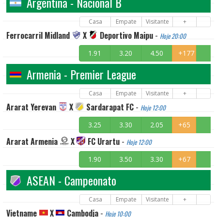
Argentina - Nacional B
Casa
Empate
Visitante
+
Ferrocarril Midland
X
Deportivo Maipu
-
Hoje 20:00
1.91
3.20
4.50
+177
Armenia - Premier League
Casa
Empate
Visitante
+
Ararat Yerevan
X
Sardarapat FC
-
Hoje 12:00
3.25
3.30
2.05
+65
Ararat Armenia
X
FC Urartu
-
Hoje 12:00
1.90
3.50
3.30
+67
ASEAN - Campeonato
Casa
Empate
Visitante
+
Vietname
X
Cambodja
-
Hoje 10:00