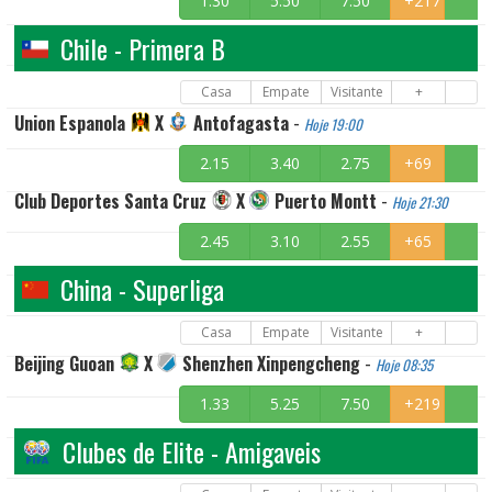
1.30
5.50
7.50
+217
Chile - Primera B
Casa
Empate
Visitante
+
Union Espanola
X
Antofagasta
-
Hoje 19:00
2.15
3.40
2.75
+69
Club Deportes Santa Cruz
X
Puerto Montt
-
Hoje 21:30
2.45
3.10
2.55
+65
China - Superliga
Casa
Empate
Visitante
+
Beijing Guoan
X
Shenzhen Xinpengcheng
-
Hoje 08:35
1.33
5.25
7.50
+219
Clubes de Elite - Amigaveis