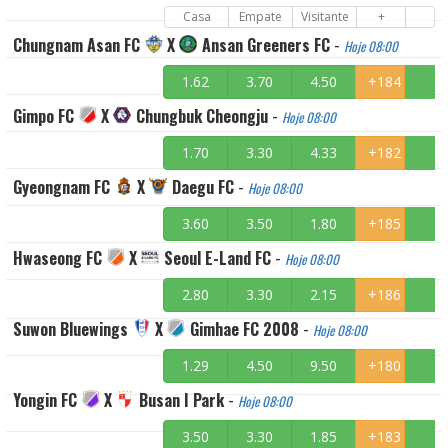
Casa
Empate
Visitante
+
Chungnam Asan FC
X
Ansan Greeners FC
-
Hoje 08:00
1.62
3.70
4.50
+184
Gimpo FC
X
Chungbuk Cheongju
-
Hoje 08:00
1.70
3.30
4.33
+182
Gyeongnam FC
X
Daegu FC
-
Hoje 08:00
3.60
3.50
1.80
+185
Hwaseong FC
X
Seoul E-Land FC
-
Hoje 08:00
2.80
3.30
2.15
+186
Suwon Bluewings
X
Gimhae FC 2008
-
Hoje 08:00
1.29
4.50
9.50
+180
Yongin FC
X
Busan I Park
-
Hoje 08:00
3.50
3.30
1.85
+183