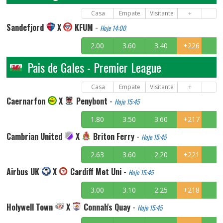
Casa
Empate
Visitante
+
Sandefjord
X
KFUM
-
Hoje 14:00
2.00
3.60
3.40
+226
Pais de Gales - Premier League
Casa
Empate
Visitante
+
Caernarfon
X
Penybont
-
Hoje 15:45
1.80
3.50
3.60
+217
Cambrian United
X
Briton Ferry
-
Hoje 15:45
2.63
3.60
2.20
+221
Airbus UK
X
Cardiff Met Uni
-
Hoje 15:45
3.00
3.10
2.25
+218
Holywell Town
X
Connah's Quay
-
Hoje 15:45