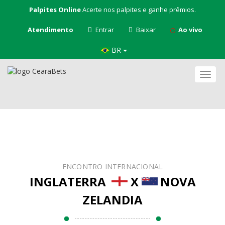
Palpites Online
Acerte nos palpites e ganhe prêmios.
Atendimento
Entrar
Baixar
Ao vivo
BR
Nave
ENCONTRO INTERNACIONAL
INGLATERRA
X
NOVA
ZELANDIA