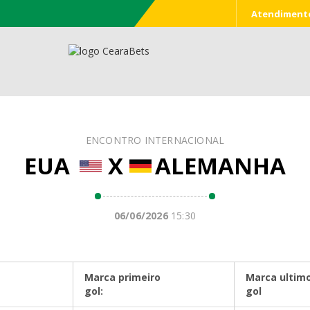
Palpites Online
Acerte nos palpite
Atendiment
ENCONTRO INTERNACIONAL
EUA
X
ALEMANHA
06/06/2026
15:30
Marca primeiro
Marca ultim
gol:
gol