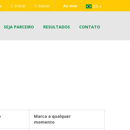
s e ganhe prêmios.
o
Entrar
Baixar
Ao vivo
BR
SEJA PARCEIRO
RESULTADOS
CONTATO
o
Marca a qualquer
momento