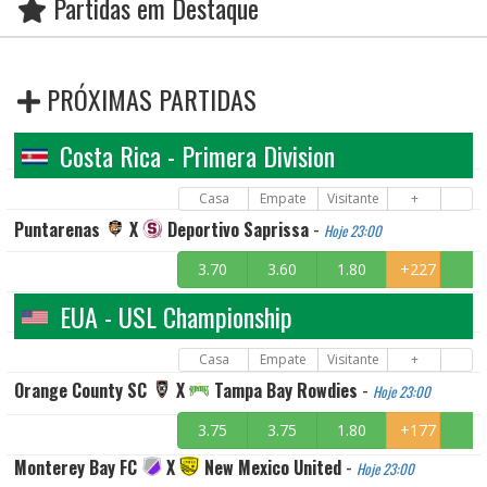
Partidas em Destaque
PRÓXIMAS PARTIDAS
Costa Rica - Primera Division
Casa
Empate
Visitante
+
Puntarenas
X
Deportivo Saprissa
-
Hoje 23:00
3.70
3.60
1.80
+227
EUA - USL Championship
Casa
Empate
Visitante
+
Orange County SC
X
Tampa Bay Rowdies
-
Hoje 23:00
3.75
3.75
1.80
+177
Monterey Bay FC
X
New Mexico United
-
Hoje 23:00