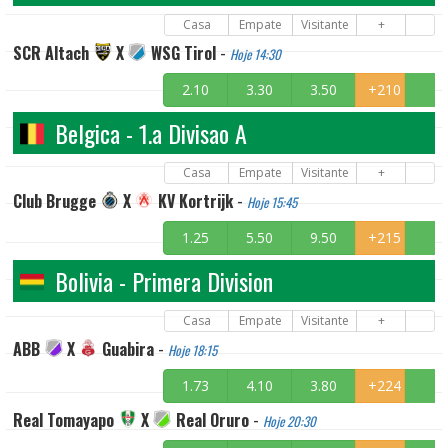
Casa
Empate
Visitante
+
SCR Altach
X
WSG Tirol
-
Hoje 14:30
2.10
3.30
3.50
+210
Belgica - 1.a Divisao A
Casa
Empate
Visitante
+
Club Brugge
X
KV Kortrijk
-
Hoje 15:45
1.25
5.50
9.50
+215
Bolivia - Primera Division
Casa
Empate
Visitante
+
ABB
X
Guabira
-
Hoje 18:15
1.73
4.10
3.80
+224
Real Tomayapo
X
Real Oruro
-
Hoje 20:30