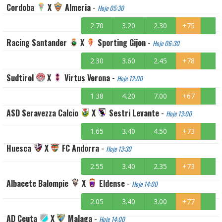
Cordoba
X
Almeria
-
Hoje 05:30
2.70
3.20
2.30
+75
Racing Santander
X
Sporting Gijon
-
Hoje 06:30
2.30
3.60
2.45
+78
Sudtirol
X
Virtus Verona
-
Hoje 12:00
1.38
4.20
7.00
+67
ASD Seravezza Calcio
X
Sestri Levante
-
Hoje 13:00
1.65
3.40
4.50
+73
Huesca
X
FC Andorra
-
Hoje 13:30
2.55
3.40
2.35
+73
Albacete Balompie
X
Eldense
-
Hoje 14:00
2.05
3.40
3.00
+77
AD Ceuta
X
Malaga
-
Hoje 14:00