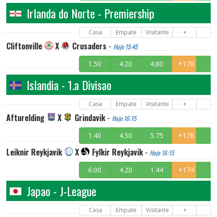
Irlanda do Norte - Premiership
Casa
Empate
Visitante
+
Cliftonville
X
Crusaders
-
Hoje 15:45
1.50
4.20
4.80
+178
Islandia - 1.a Divisao
Casa
Empate
Visitante
+
Afturelding
X
Grindavik
-
Hoje 16:15
1.40
4.50
5.75
+178
Leiknir Reykjavik
X
Fylkir Reykjavik
-
Hoje 16:15
6.00
4.20
1.44
+174
Japao - J-League
Casa
Empate
Visitante
+