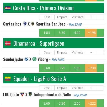
Costa Rica - Primera Division
Casa
Empate
Visitante
+
Cartagines
X
Sporting San Jose
-
Hoje 23:00
1.83
3.30
4.00
+198
Dinamarca - Superligaen
Casa
Empate
Visitante
+
Sonderjyske
X
Viborg
-
Hoje 14:00
3.60
3.75
1.90
+230
Equador - LigaPro Serie A
Casa
Empate
Visitante
+
LDU Quito
X
Independiente del Valle
-
Hoje 21:00
2.60
3.30
2.60
+222