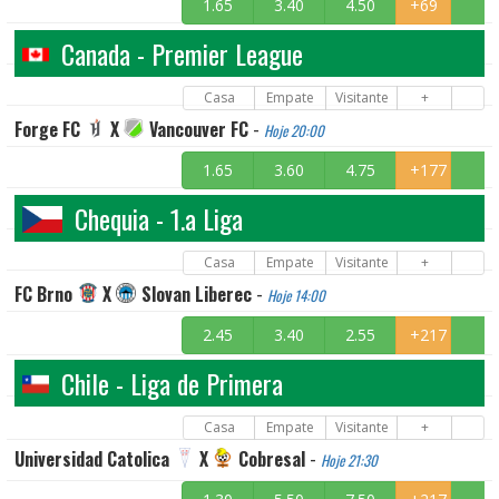
1.65
3.40
4.50
+69
Canada - Premier League
Casa
Empate
Visitante
+
Forge FC
X
Vancouver FC
-
Hoje 20:00
1.65
3.60
4.75
+177
Chequia - 1.a Liga
Casa
Empate
Visitante
+
FC Brno
X
Slovan Liberec
-
Hoje 14:00
2.45
3.40
2.55
+217
Chile - Liga de Primera
Casa
Empate
Visitante
+
Universidad Catolica
X
Cobresal
-
Hoje 21:30