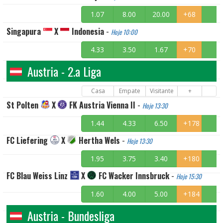
1.07
8.00
20.00
+68
Singapura
X
Indonesia
-
Hoje 10:00
4.33
3.50
1.67
+70
Austria - 2.a Liga
Casa
Empate
Visitante
+
St Polten
X
FK Austria Vienna II
-
Hoje 13:30
1.44
4.33
6.50
+178
FC Liefering
X
Hertha Wels
-
Hoje 13:30
1.95
3.75
3.40
+180
FC Blau Weiss Linz
X
FC Wacker Innsbruck
-
Hoje 15:30
1.60
4.00
5.00
+184
Austria - Bundesliga