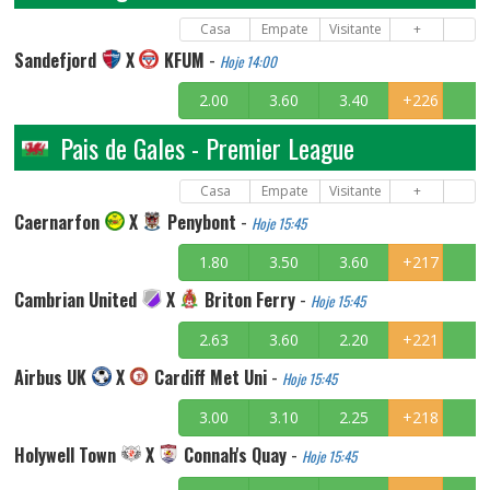
Casa
Empate
Visitante
+
Sandefjord
X
KFUM
-
Hoje 14:00
2.00
3.60
3.40
+226
Pais de Gales - Premier League
Casa
Empate
Visitante
+
Caernarfon
X
Penybont
-
Hoje 15:45
1.80
3.50
3.60
+217
Cambrian United
X
Briton Ferry
-
Hoje 15:45
2.63
3.60
2.20
+221
Airbus UK
X
Cardiff Met Uni
-
Hoje 15:45
3.00
3.10
2.25
+218
Holywell Town
X
Connah's Quay
-
Hoje 15:45