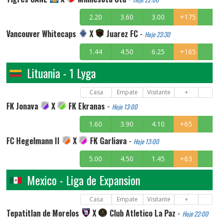
2.20
3.60
3.00
+175
Vancouver Whitecaps
X
Juarez FC
-
Hoje 23:30
1.44
4.50
6.25
+165
Lituania - 1 Lyga
Casa
Empate
Visitante
+
FK Jonava
X
FK Ekranas
-
Hoje 13:00
1.60
3.90
4.10
+65
FC Hegelmann II
X
FK Garliava
-
Hoje 13:00
5.00
4.50
1.45
+63
Mexico - Liga de Expansion
Casa
Empate
Visitante
+
Tepatitlan de Morelos
X
Club Atletico La Paz
-
Hoje 22:00