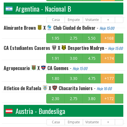
Argentina - Nacional B
Casa
Empate
Visitante
+
Almirante Brown
X
Club Ciudad de Bolivar
-
Hoje 15:00
1.95
2.75
5.50
+168
CA Estudiantes Caseros
X
Desportivo Madryn
-
Hoje 15:00
1.91
3.00
4.75
+174
Agropecuario
X
CA Guemes
-
Hoje 15:00
1.80
3.30
4.75
+177
Atletico de Rafaela
X
Chacarita Juniors
-
Hoje 16:00
2.30
2.75
3.80
+172
Austria - Bundesliga
Casa
Empate
Visitante
+