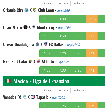
Casa
Empate
Visitante
+
Orlando City
X
Club Leon
-
Hoje 19:30
1.95
4.00
3.30
+192
Inter Miami
X
Monterrey
-
Hoje 21:00
1.80
4.50
3.60
+188
Chivas Guadalajara
X
FC Dallas
-
Hoje 22:00
1.62
4.20
4.75
+194
Real Salt Lake
X
Atlante
-
Hoje 23:00
1.55
4.33
5.25
+194
Mexico - Liga de Expansion
Casa
Empate
Visitante
+
Venados FC
X
Tapatio
-
Hoje 20:00
1.90
3.75
3.70
+70