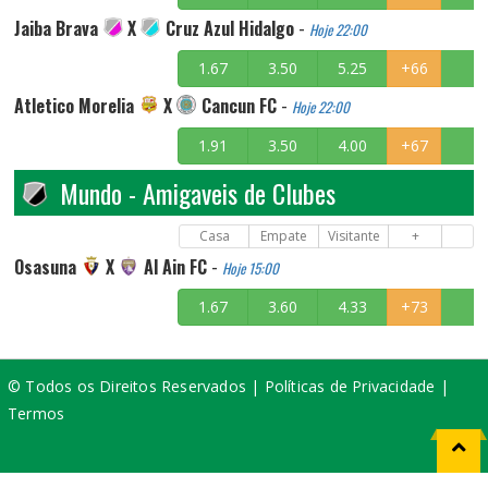
Jaiba Brava
X
Cruz Azul Hidalgo
-
Hoje 22:00
1.67
3.50
5.25
+66
Atletico Morelia
X
Cancun FC
-
Hoje 22:00
1.91
3.50
4.00
+67
Mundo - Amigaveis de Clubes
Casa
Empate
Visitante
+
Osasuna
X
Al Ain FC
-
Hoje 15:00
1.67
3.60
4.33
+73
©
Todos os Direitos Reservados |
Políticas de Privacidade
|
Termos