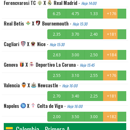
Ferencvarosi TC
X
Real Madrid
-
Hoje 14:00
6.25
4.75
1.33
+176
Real Betis
X
Bournemouth
-
Hoje 15:30
2.35
3.70
2.40
+181
Cagliari
X
Nice
-
Hoje 15:30
2.63
3.00
2.50
+184
Genova
X
Deportivo La Coruna
-
Hoje 15:45
2.55
3.10
2.55
+176
Valencia
X
Newcastle
-
Hoje 16:00
2.70
3.40
2.25
+181
Napoles
X
Celta de Vigo
-
Hoje 16:00
2.00
3.50
3.00
+182
Colombia - Primera A