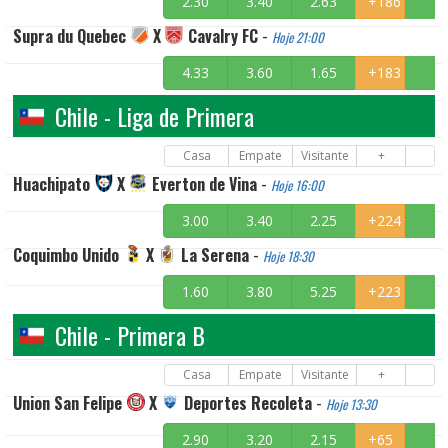
2.30
3.40
2.63
+186
Supra du Quebec
X
Cavalry FC
-
Hoje 21:00
4.33
3.60
1.65
+183
Chile - Liga de Primera
Casa
Empate
Visitante
+
Huachipato
X
Everton de Vina
-
Hoje 16:00
3.00
3.40
2.25
+224
Coquimbo Unido
X
La Serena
-
Hoje 18:30
1.60
3.80
5.25
+223
Chile - Primera B
Casa
Empate
Visitante
+
Union San Felipe
X
Deportes Recoleta
-
Hoje 13:30
2.90
3.20
2.15
+65