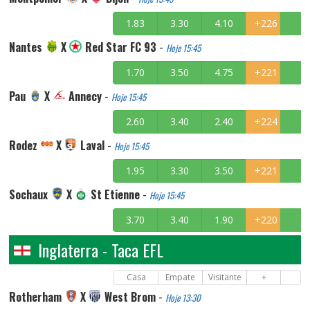
1.83
3.30
4.10
+226
Nantes
X
Red Star FC 93
-
Hoje 15:45
1.70
3.50
4.75
+221
Pau
X
Annecy
-
Hoje 15:45
2.60
3.40
2.40
+224
Rodez
X
Laval
-
Hoje 15:45
1.95
3.30
3.50
+221
Sochaux
X
St Etienne
-
Hoje 15:45
3.70
3.40
1.90
+220
Inglaterra - Taca EFL
Casa
Empate
Visitante
+
Rotherham
X
West Brom
-
Hoje 13:30