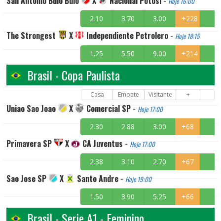
San Antonio Bulo Bulo
X
Nacional Potosi
-
Hoje 16:00
2.10
3.70
3.00
+228
The Strongest
X
Independiente Petrolero
-
Hoje 18:15
1.25
5.50
9.00
+214
Brasil - Copa Paulista
Casa
Empate
Visitante
+
Uniao Sao Joao
X
Comercial SP
-
Hoje 17:00
2.30
2.88
3.00
+68
Primavera SP
X
CA Juventus
-
Hoje 17:00
2.38
3.10
2.70
+67
Sao Jose SP
X
Santo Andre
-
Hoje 19:00
1.50
3.90
5.25
+66
Brasil - Serie A1 - Feminino