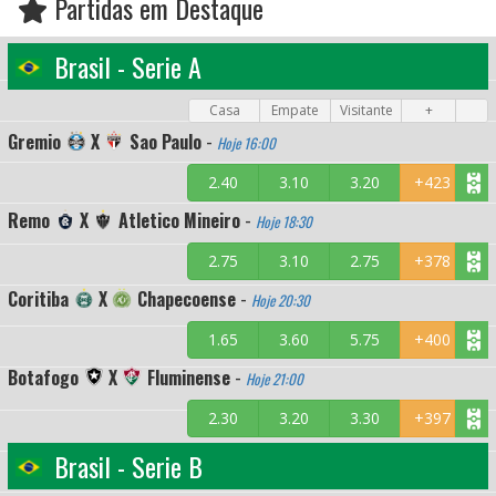
Partidas em Destaque
Brasil - Serie A
Casa
Empate
Visitante
+
Gremio
X
Sao Paulo
-
Hoje 16:00
2.40
3.10
3.20
+423
Remo
X
Atletico Mineiro
-
Hoje 18:30
2.75
3.10
2.75
+378
Coritiba
X
Chapecoense
-
Hoje 20:30
1.65
3.60
5.75
+400
Botafogo
X
Fluminense
-
Hoje 21:00
2.30
3.20
3.30
+397
Brasil - Serie B