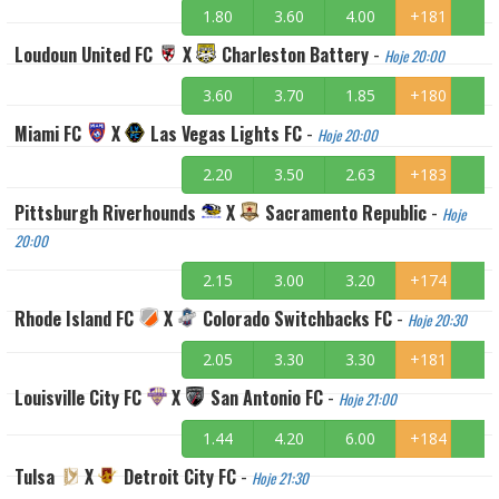
1.80
3.60
4.00
+181
Loudoun United FC
X
Charleston Battery
-
Hoje 20:00
3.60
3.70
1.85
+180
Miami FC
X
Las Vegas Lights FC
-
Hoje 20:00
2.20
3.50
2.63
+183
Pittsburgh Riverhounds
X
Sacramento Republic
-
Hoje
20:00
2.15
3.00
3.20
+174
Rhode Island FC
X
Colorado Switchbacks FC
-
Hoje 20:30
2.05
3.30
3.30
+181
Louisville City FC
X
San Antonio FC
-
Hoje 21:00
1.44
4.20
6.00
+184
Tulsa
X
Detroit City FC
-
Hoje 21:30