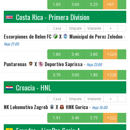
1.65
3.60
5.25
+61
Costa Rica - Primera Division
Casa
Empate
Visitante
+
Escorpiones de Belen FC
X
Municipal de Perez Zeledon
-
Hoje 21:00
1.80
3.40
3.80
+224
Puntarenas
X
Deportivo Saprissa
-
Hoje 23:00
3.70
3.60
1.80
+228
Croacia - HNL
Casa
Empate
Visitante
+
NK Lokomotiva Zagreb
X
HNK Gorica
-
Hoje 16:00
1.91
3.40
3.75
+222