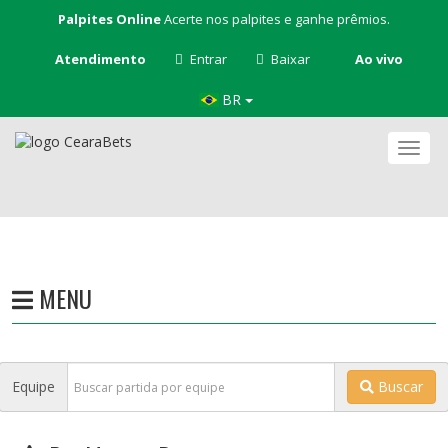
Palpites Online
Acerte nos palpites e ganhe prêmios.
Atendimento
Entrar
Baixar
Ao vivo
BR
Nave
MENU
Equipe
Buscar