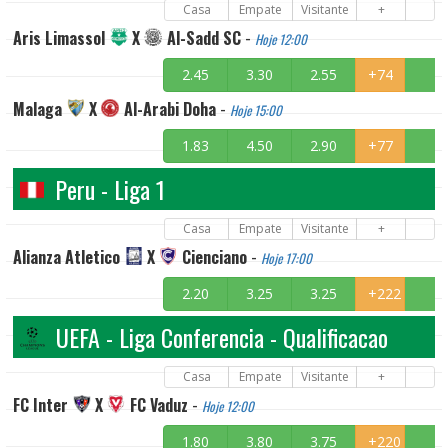
Casa
Empate
Visitante
+
Aris Limassol
X
Al-Sadd SC
-
Hoje 12:00
2.45
3.30
2.55
+74
Malaga
X
Al-Arabi Doha
-
Hoje 15:00
1.83
4.50
2.90
+77
Peru - Liga 1
Casa
Empate
Visitante
+
Alianza Atletico
X
Cienciano
-
Hoje 17:00
2.20
3.25
3.25
+222
UEFA - Liga Conferencia - Qualificacao
Casa
Empate
Visitante
+
FC Inter
X
FC Vaduz
-
Hoje 12:00
1.80
3.80
3.75
+220