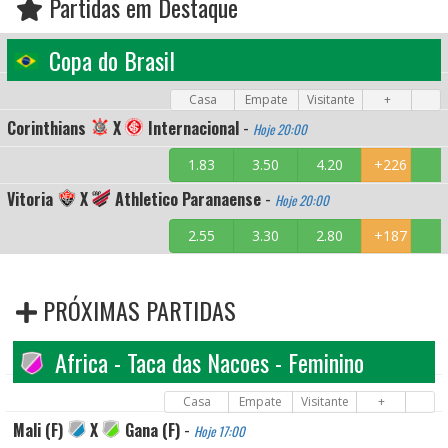
Partidas em Destaque
Copa do Brasil
Casa
Empate
Visitante
+
Corinthians
X
Internacional
-
Hoje 20:00
1.83
3.50
4.20
+226
Vitoria
X
Athletico Paranaense
-
Hoje 20:00
2.55
3.30
2.80
+187
PRÓXIMAS PARTIDAS
Africa - Taca das Nacoes - Feminino
Casa
Empate
Visitante
+
Mali (F)
X
Gana (F)
-
Hoje 17:00