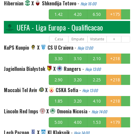
Hibernian
X
Shkendija Tetovo
-
Hoje 16:00
1.42
4.20
6.50
+175
UEFA - Liga Europa - Qualificacao
Casa
Empate
Visitante
+
KuPS Kuopio
X
CS U Craiova
-
Hoje 12:00
3.30
3.10
2.10
+218
Jagiellonia Bialystok
X
Rangers
-
Hoje 13:00
2.90
3.20
2.25
+218
Maccabi Tel Aviv
X
CSKA Sofia
-
Hoje 13:00
1.85
3.20
4.10
+218
Lincoln Red Imps
X
Omonia Nicosia
-
Hoje 14:00
5.00
4.00
1.53
+179
Lech Poznan
X
KI Klaksvik
-
Hoje 14:00