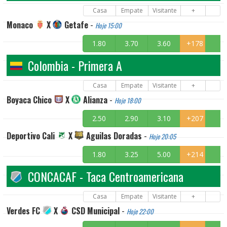
Casa
Empate
Visitante
+
Monaco
X
Getafe
-
Hoje 15:00
1.80
3.70
3.60
+178
Colombia - Primera A
Casa
Empate
Visitante
+
Boyaca Chico
X
Alianza
-
Hoje 18:00
2.50
2.90
3.10
+207
Deportivo Cali
X
Aguilas Doradas
-
Hoje 20:05
1.80
3.25
5.00
+214
CONCACAF - Taca Centroamericana
Casa
Empate
Visitante
+
Verdes FC
X
CSD Municipal
-
Hoje 22:00