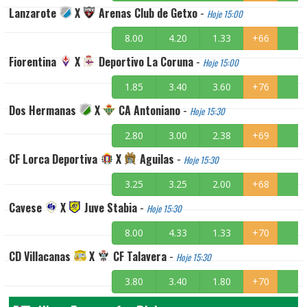
Lanzarote
X
Arenas Club de Getxo
-
Hoje 15:00
8.00
4.20
1.33
+66
Fiorentina
X
Deportivo La Coruna
-
Hoje 15:00
1.85
3.40
3.60
+76
Dos Hermanas
X
CA Antoniano
-
Hoje 15:30
2.80
3.00
2.38
+69
CF Lorca Deportiva
X
Aguilas
-
Hoje 15:30
3.25
3.25
2.00
+68
Cavese
X
Juve Stabia
-
Hoje 15:30
8.00
4.33
1.33
+70
CD Villacanas
X
CF Talavera
-
Hoje 15:30
3.80
3.40
1.80
+70