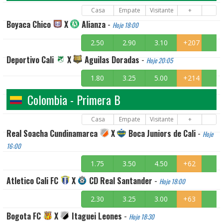
Casa
Empate
Visitante
+
Boyaca Chico
X
Alianza
-
Hoje 18:00
2.50
2.90
3.10
+207
Deportivo Cali
X
Aguilas Doradas
-
Hoje 20:05
1.80
3.25
5.00
+214
Colombia - Primera B
Casa
Empate
Visitante
+
Real Soacha Cundinamarca
X
Boca Juniors de Cali
-
Hoje
16:00
1.75
3.50
4.50
+62
Atletico Cali FC
X
CD Real Santander
-
Hoje 18:00
2.30
3.25
3.00
+63
Bogota FC
X
Itaguei Leones
-
Hoje 18:30