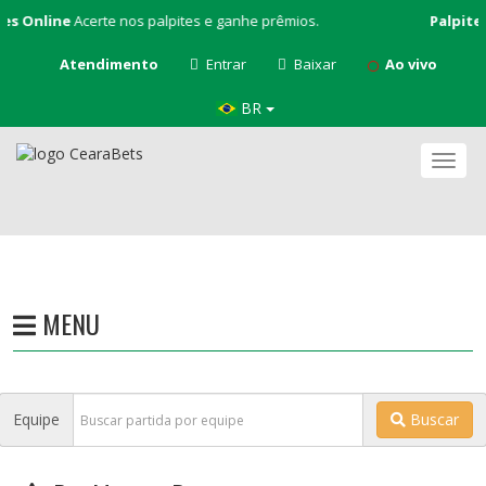
Palpites Online
Acerte nos palpites e ganhe prêmios.
Atendimento
Entrar
Baixar
Ao vivo
BR
Nave
MENU
Equipe
Buscar