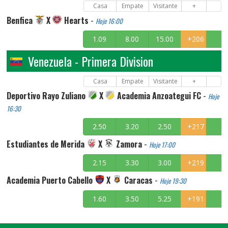
Casa
Empate
Visitante
+
Benfica
X
Hearts
-
Hoje 16:00
1.09
8.00
15.00
+206
Venezuela - Primera Division
Casa
Empate
Visitante
+
Deportivo Rayo Zuliano
X
Academia Anzoategui FC
-
Hoje
16:30
2.50
3.20
2.50
+217
Estudiantes de Merida
X
Zamora
-
Hoje 17:00
2.15
3.30
3.00
+219
Academia Puerto Cabello
X
Caracas
-
Hoje 19:30
1.60
3.50
5.25
+191