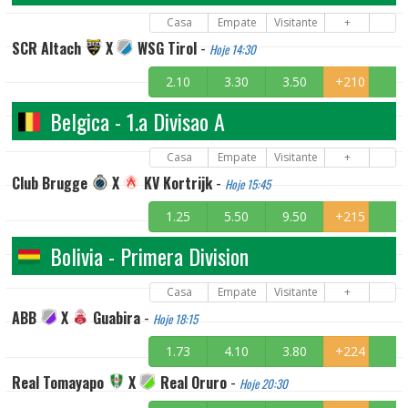
Casa
Empate
Visitante
+
SCR Altach
X
WSG Tirol
-
Hoje 14:30
2.10
3.30
3.50
+210
Belgica - 1.a Divisao A
Casa
Empate
Visitante
+
Club Brugge
X
KV Kortrijk
-
Hoje 15:45
1.25
5.50
9.50
+215
Bolivia - Primera Division
Casa
Empate
Visitante
+
ABB
X
Guabira
-
Hoje 18:15
1.73
4.10
3.80
+224
Real Tomayapo
X
Real Oruro
-
Hoje 20:30