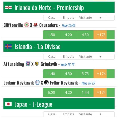
Irlanda do Norte - Premiership
Casa
Empate
Visitante
+
Cliftonville
X
Crusaders
-
Hoje 15:45
1.50
4.20
4.80
+178
Islandia - 1.a Divisao
Casa
Empate
Visitante
+
Afturelding
X
Grindavik
-
Hoje 16:15
1.40
4.50
5.75
+174
Leiknir Reykjavik
X
Fylkir Reykjavik
-
Hoje 16:15
6.00
4.20
1.44
+174
Japao - J-League
Casa
Empate
Visitante
+