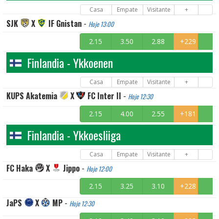
Casa
Empate
Visitante
+
SJK
X
IF Gnistan
-
Hoje 13:00
2.15
3.50
2.88
+229
Finlandia - Ykkoenen
Casa
Empate
Visitante
+
KUPS Akatemia
X
FC Inter II
-
Hoje 12:30
2.15
4.00
2.55
+181
Finlandia - Ykkoesliiga
Casa
Empate
Visitante
+
FC Haka
X
Jippo
-
Hoje 12:00
2.15
3.25
3.10
+228
JaPS
X
MP
-
Hoje 12:30