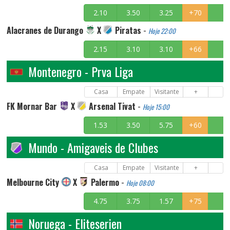
2.10
3.50
3.25
+70
Alacranes de Durango
X
Piratas
-
Hoje 22:00
2.15
3.10
3.10
+66
Montenegro - Prva Liga
Casa
Empate
Visitante
+
FK Mornar Bar
X
Arsenal Tivat
-
Hoje 15:00
1.53
3.50
5.75
+60
Mundo - Amigaveis de Clubes
Casa
Empate
Visitante
+
Melbourne City
X
Palermo
-
Hoje 08:00
4.75
3.75
1.57
+75
Noruega - Eliteserien