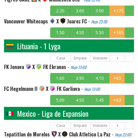
2.20
3.60
3.00
+175
Vancouver Whitecaps
X
Juarez FC
-
Hoje 23:30
1.50
4.50
5.50
+165
Lituania - 1 Lyga
Casa
Empate
Visitante
+
FK Jonava
X
FK Ekranas
-
Hoje 13:00
1.60
3.90
4.10
+65
FC Hegelmann II
X
FK Garliava
-
Hoje 13:00
5.00
4.50
1.45
+63
Mexico - Liga de Expansion
Casa
Empate
Visitante
+
Tepatitlan de Morelos
X
Club Atletico La Paz
-
Hoje 22:00