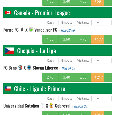
1.65
3.40
4.50
+69
Canada - Premier League
Casa
Empate
Visitante
+
Forge FC
X
Vancouver FC
-
Hoje 20:00
1.65
3.60
4.75
+177
Chequia - 1.a Liga
Casa
Empate
Visitante
+
FC Brno
X
Slovan Liberec
-
Hoje 14:00
2.45
3.40
2.55
+217
Chile - Liga de Primera
Casa
Empate
Visitante
+
Universidad Catolica
X
Cobresal
-
Hoje 21:30