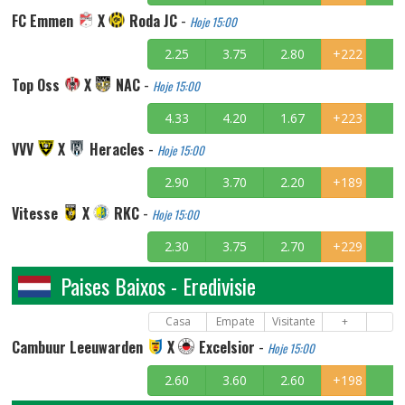
FC Emmen
X
Roda JC
-
Hoje 15:00
2.25
3.75
2.80
+222
Top Oss
X
NAC
-
Hoje 15:00
4.33
4.20
1.67
+223
VVV
X
Heracles
-
Hoje 15:00
2.90
3.70
2.20
+189
Vitesse
X
RKC
-
Hoje 15:00
2.30
3.75
2.70
+229
Paises Baixos - Eredivisie
Casa
Empate
Visitante
+
Cambuur Leeuwarden
X
Excelsior
-
Hoje 15:00
2.60
3.60
2.60
+198