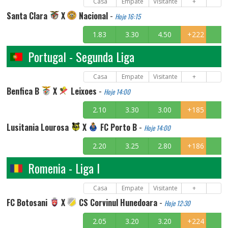
Casa
Empate
Visitante
+
Santa Clara
X
Nacional
-
Hoje 16:15
1.83
3.30
4.50
+222
Portugal - Segunda Liga
Casa
Empate
Visitante
+
Benfica B
X
Leixoes
-
Hoje 14:00
2.10
3.30
3.00
+185
Lusitania Lourosa
X
FC Porto B
-
Hoje 14:00
2.20
3.25
2.80
+186
Romenia - Liga I
Casa
Empate
Visitante
+
FC Botosani
X
CS Corvinul Hunedoara
-
Hoje 12:30
2.05
3.20
3.20
+224