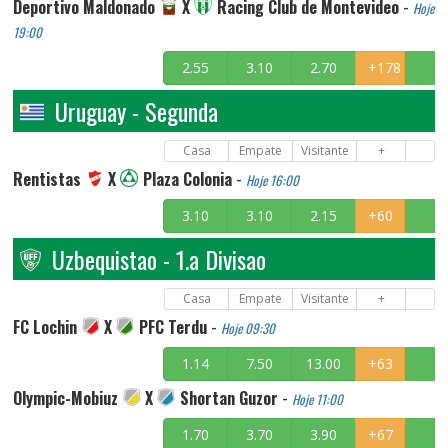
Deportivo Maldonado
X
Racing Club de Montevideo
-
Hoje
19:00
2.55
3.10
2.70
+178
Uruguay - Segunda
Casa
Empate
Visitante
+
Rentistas
X
Plaza Colonia
-
Hoje 16:00
3.10
3.10
2.15
+60
Uzbequistao - 1.a Divisao
Casa
Empate
Visitante
+
FC Lochin
X
PFC Terdu
-
Hoje 09:30
1.14
7.50
13.00
+63
Olympic-Mobiuz
X
Shortan Guzor
-
Hoje 11:00
1.70
3.70
3.90
+67