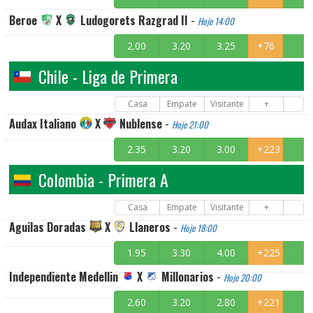
Beroe
X
Ludogorets Razgrad II
-
Hoje 14:00
2.00
3.20
3.25
+76
Chile - Liga de Primera
Casa
Empate
Visitante
+
Audax Italiano
X
Nublense
-
Hoje 21:00
2.35
3.20
3.00
+223
Colombia - Primera A
Casa
Empate
Visitante
+
Aguilas Doradas
X
Llaneros
-
Hoje 18:00
1.95
3.30
4.00
+225
Independiente Medellin
X
Millonarios
-
Hoje 20:00
2.60
3.20
2.80
+221