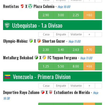
Rentistas
X
Plaza Colonia
-
Hoje 16:00
2.90
3.00
2.25
+60
Uzbequistao - 1.a Divisao
Casa
Empate
Visitante
+
Olympic-Mobiuz
X
Shortan Guzor
-
Hoje 11:00
2.30
3.40
2.63
+70
Metallurg Bekabad
X
FC Yaypan Fergana
-
Hoje 11:00
1.25
5.50
8.00
+66
Venezuela - Primera Division
Casa
Empate
Visitante
+
Deportivo Rayo Zuliano
X
Estudiantes de Merida
-
Hoje
16:30