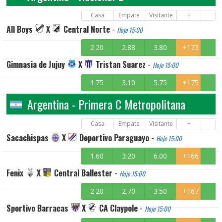
Casa
Empate
Visitante
+
All Boys
X
Central Norte
-
Hoje 15:00
2.20
2.88
3.80
+173
Gimnasia de Jujuy
X
Tristan Suarez
-
Hoje 15:00
1.75
3.10
5.75
+175
Argentina - Primera C Metropolitana
Casa
Empate
Visitante
+
Sacachispas
X
Deportivo Paraguayo
-
Hoje 15:00
1.60
3.20
6.00
+166
Fenix
X
Central Ballester
-
Hoje 15:00
2.20
2.70
3.50
+167
Sportivo Barracas
X
CA Claypole
-
Hoje 15:00