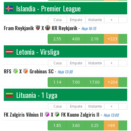
Islandia - Premier League
Casa
Empate
Visitante
+
Fram Reykjavik
X
KR Reykjavik
-
Hoje 16:15
2.55
4.00
2.10
+223
Letonia - Virsliga
Casa
Empate
Visitante
+
RFS
X
Grobinas SC
-
Hoje 13:30
1.14
7.00
17.00
+204
Lituania - 1 Lyga
Casa
Empate
Visitante
+
FK Zalgiris Vilnius II
X
FK Kauno Zalgiris II
-
Hoje 13:00
1.85
3.60
3.25
+69