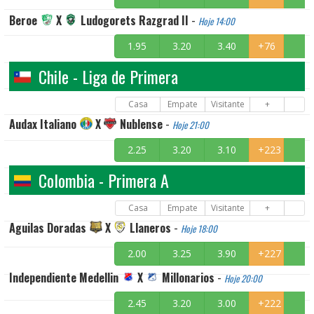
Beroe
X
Ludogorets Razgrad II
-
Hoje 14:00
1.95
3.20
3.40
+76
Chile - Liga de Primera
Casa
Empate
Visitante
+
Audax Italiano
X
Nublense
-
Hoje 21:00
2.25
3.20
3.10
+223
Colombia - Primera A
Casa
Empate
Visitante
+
Aguilas Doradas
X
Llaneros
-
Hoje 18:00
2.00
3.25
3.90
+227
Independiente Medellin
X
Millonarios
-
Hoje 20:00
2.45
3.20
3.00
+222