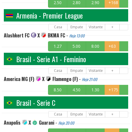
2.50
2.80
2.90
+168
Armenia - Premier League
Casa
Empate
Visitante
+
Alashkert FC
X
BKMA FC
-
Hoje 13:00
1.27
5.00
8.00
+63
Brasil - Serie A1 - Feminino
Casa
Empate
Visitante
+
America MG (F)
X
Flamengo (F)
-
Hoje 21:00
8.50
4.50
1.30
+175
Brasil - Serie C
Casa
Empate
Visitante
+
Anapolis
X
Guarani
-
Hoje 20:00