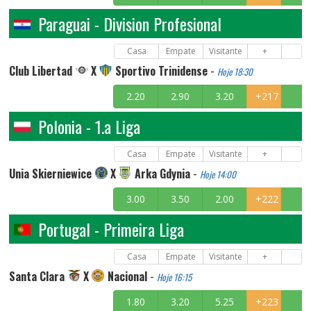
Paraguai - Division Profesional
Casa
Empate
Visitante
+
Club Libertad
X
Sportivo Trinidense
-
Hoje 18:30
2.20
2.90
3.20
+217
Polonia - 1.a Liga
Casa
Empate
Visitante
+
Unia Skierniewice
X
Arka Gdynia
-
Hoje 14:00
3.00
3.50
2.00
+222
Portugal - Primeira Liga
Casa
Empate
Visitante
+
Santa Clara
X
Nacional
-
Hoje 16:15
1.80
3.20
5.25
+223