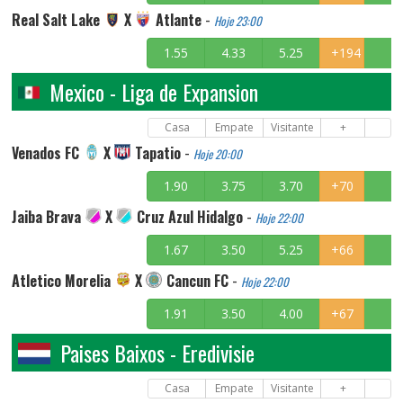
Real Salt Lake
X
Atlante
-
Hoje 23:00
1.55
4.33
5.25
+194
Mexico - Liga de Expansion
Casa
Empate
Visitante
+
Venados FC
X
Tapatio
-
Hoje 20:00
1.90
3.75
3.70
+70
Jaiba Brava
X
Cruz Azul Hidalgo
-
Hoje 22:00
1.67
3.50
5.25
+66
Atletico Morelia
X
Cancun FC
-
Hoje 22:00
1.91
3.50
4.00
+67
Paises Baixos - Eredivisie
Casa
Empate
Visitante
+