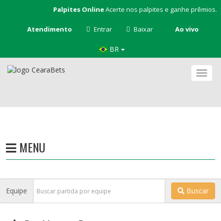
Palpites Online
Acerte nos palpites e ganhe prêmios.
Atendimento
Entrar
Baixar
Ao vivo
BR
Nave
MENU
Equipe
Buscar