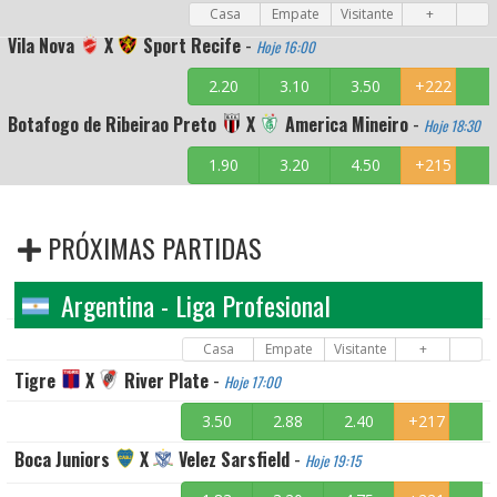
Casa
Empate
Visitante
+
Vila Nova
X
Sport Recife
-
Hoje 16:00
2.20
3.10
3.50
+222
Botafogo de Ribeirao Preto
X
America Mineiro
-
Hoje 18:30
1.90
3.20
4.50
+215
PRÓXIMAS PARTIDAS
Argentina - Liga Profesional
Casa
Empate
Visitante
+
Tigre
X
River Plate
-
Hoje 17:00
3.50
2.88
2.40
+217
Boca Juniors
X
Velez Sarsfield
-
Hoje 19:15