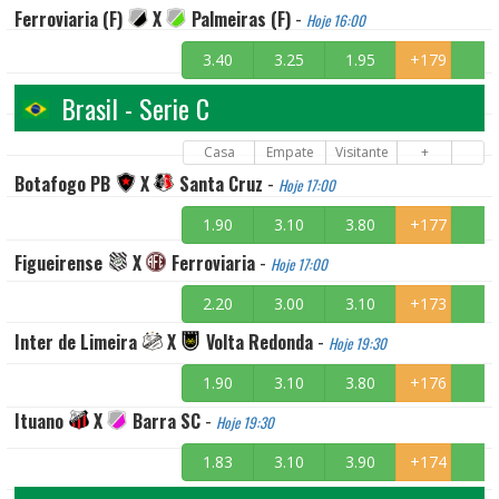
Ferroviaria (F)
X
Palmeiras (F)
-
Hoje 16:00
3.40
3.25
1.95
+179
Brasil - Serie C
Casa
Empate
Visitante
+
Botafogo PB
X
Santa Cruz
-
Hoje 17:00
1.90
3.10
3.80
+177
Figueirense
X
Ferroviaria
-
Hoje 17:00
2.20
3.00
3.10
+173
Inter de Limeira
X
Volta Redonda
-
Hoje 19:30
1.90
3.10
3.80
+176
Ituano
X
Barra SC
-
Hoje 19:30
1.83
3.10
3.90
+174