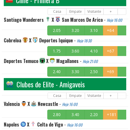
Chile - Primera B
Casa
Empate
Visitante
+
Santiago Wanderers
X
San Marcos De Arica
-
Hoje 16:00
2.05
3.20
3.10
+64
Cobreloa
X
Deportes Iquique
-
Hoje 18:30
1.75
3.60
4.10
+67
Deportes Temuco
X
Magallanes
-
Hoje 21:00
2.40
3.30
2.50
+69
Clubes de Elite - Amigaveis
Casa
Empate
Visitante
+
Valencia
X
Newcastle
-
Hoje 16:00
2.80
3.40
2.20
+181
Napoles
X
Celta de Vigo
-
Hoje 16:00