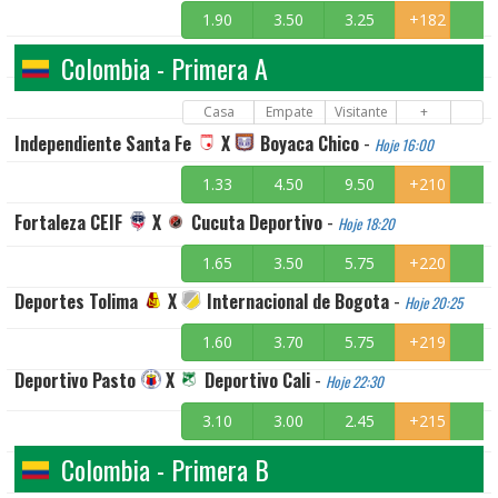
1.90
3.50
3.25
+182
Colombia - Primera A
Casa
Empate
Visitante
+
Independiente Santa Fe
X
Boyaca Chico
-
Hoje 16:00
1.33
4.50
9.50
+210
Fortaleza CEIF
X
Cucuta Deportivo
-
Hoje 18:20
1.65
3.50
5.75
+220
Deportes Tolima
X
Internacional de Bogota
-
Hoje 20:25
1.60
3.70
5.75
+219
Deportivo Pasto
X
Deportivo Cali
-
Hoje 22:30
3.10
3.00
2.45
+215
Colombia - Primera B