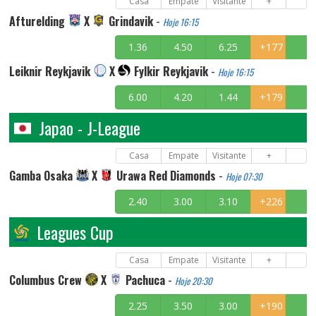
Casa
Empate
Visitante
+
Afturelding
X
Grindavik
-
Hoje 16:15
1.36
4.50
6.25
+177
Leiknir Reykjavik
X
Fylkir Reykjavik
-
Hoje 16:15
6.00
4.20
1.44
+179
Japao - J-League
Casa
Empate
Visitante
+
Gamba Osaka
X
Urawa Red Diamonds
-
Hoje 07:30
2.40
3.00
3.10
+226
Leagues Cup
Casa
Empate
Visitante
+
Columbus Crew
X
Pachuca
-
Hoje 20:30
2.25
3.50
3.00
+190