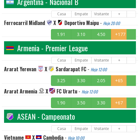
Argentina - Nacional B
Casa
Empate
Visitante
+
Ferrocarril Midland
X
Deportivo Maipu
-
Hoje 20:00
1.91
3.10
4.50
+177
Armenia - Premier League
Casa
Empate
Visitante
+
Ararat Yerevan
X
Sardarapat FC
-
Hoje 12:00
3.25
3.30
2.05
+65
Ararat Armenia
X
FC Urartu
-
Hoje 12:00
1.90
3.50
3.30
+67
ASEAN - Campeonato
Casa
Empate
Visitante
+
Vietname
X
Cambodja
-
Hoje 10:00