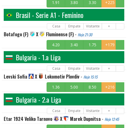
1.91
3.80
3.30
+225
Brasil - Serie A1 - Feminino
Casa
Empate
Visitante
+
Botafogo (F)
X
Fluminense (F)
-
Hoje 21:30
4.20
3.40
1.75
+179
Bulgaria - 1.a Liga
Casa
Empate
Visitante
+
Levski Sofia
X
Lokomotiv Plovdiv
-
Hoje 15:15
1.36
5.00
8.50
+216
Bulgaria - 2.a Liga
Casa
Empate
Visitante
+
Etar 1924 Veliko Tarnovo
X
Marek Dupnitsa
-
Hoje 12:45