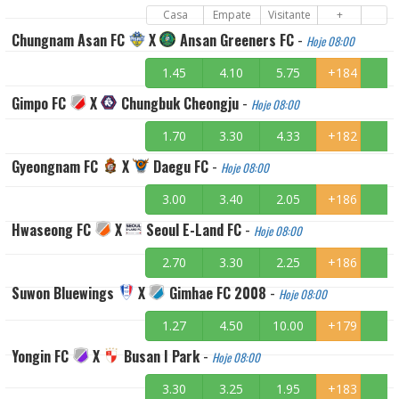
Casa
Empate
Visitante
+
Chungnam Asan FC
X
Ansan Greeners FC
-
Hoje 08:00
1.45
4.10
5.75
+184
Gimpo FC
X
Chungbuk Cheongju
-
Hoje 08:00
1.70
3.30
4.33
+182
Gyeongnam FC
X
Daegu FC
-
Hoje 08:00
3.00
3.40
2.05
+186
Hwaseong FC
X
Seoul E-Land FC
-
Hoje 08:00
2.70
3.30
2.25
+186
Suwon Bluewings
X
Gimhae FC 2008
-
Hoje 08:00
1.27
4.50
10.00
+179
Yongin FC
X
Busan I Park
-
Hoje 08:00
3.30
3.25
1.95
+183