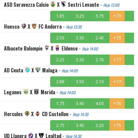
ASD Seravezza Calcio
X
Sestri Levante
-
Hoje 13:00
1.85
3.25
3.75
+73
Huesca
X
FC Andorra
-
Hoje 13:30
2.50
3.30
2.40
+73
Albacete Balompie
X
Eldense
-
Hoje 14:00
2.25
3.30
2.70
+77
AD Ceuta
X
Malaga
-
Hoje 14:00
2.88
3.50
2.10
+77
Leganes
X
Merida
-
Hoje 14:00
1.75
3.40
4.00
+76
Hercules
X
CD Castellon
-
Hoje 14:30
2.75
3.40
2.20
+75
UD Llanera
X
Lealtad
-
Hoje 14:30