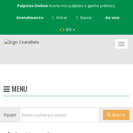
Palpites Online
Acerte nos palpites e ganhe prêmios.
Atendimento
Entrar
Baixar
Ao vivo
BR
Nave
MENU
Equipe
Buscar