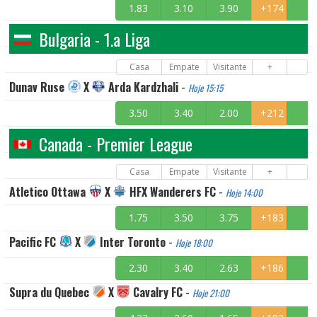
1.83
3.10
3.90
+174
Bulgaria - 1.a Liga
Casa
Empate
Visitante
+
Dunav Ruse
X
Arda Kardzhali
-
Hoje 15:15
3.50
3.40
2.00
+212
Canada - Premier League
Casa
Empate
Visitante
+
Atletico Ottawa
X
HFX Wanderers FC
-
Hoje 14:00
1.75
3.50
3.75
+183
Pacific FC
X
Inter Toronto
-
Hoje 18:00
2.30
3.40
2.63
+186
Supra du Quebec
X
Cavalry FC
-
Hoje 21:00