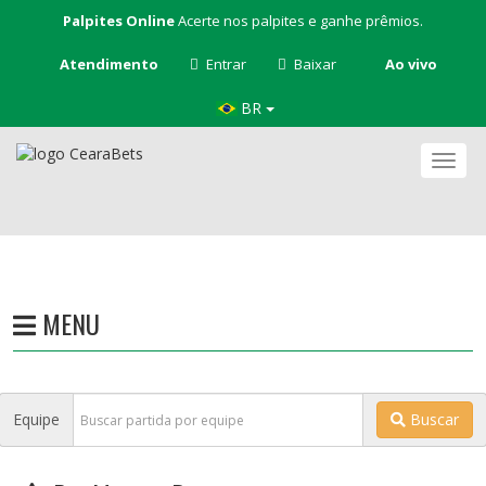
Palpites Online
Acerte nos palpites e ganhe prêmios.
Atendimento
Entrar
Baixar
Ao vivo
BR
Nave
MENU
Equipe
Buscar