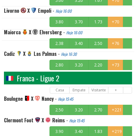
5.00
3.20
1.67
+70
Livorno
X
Empoli
-
Hoje 16:00
3.80
3.70
1.73
+70
Maiorca
X
Elversberg
-
Hoje 16:00
2.38
3.40
2.50
+76
Cadiz
X
Las Palmas
-
Hoje 16:30
2.80
3.20
2.20
+73
Franca - Ligue 2
Casa
Empate
Visitante
+
Boulogne
X
Nancy
-
Hoje 15:45
2.50
3.20
2.70
+221
Clermont Foot
X
Reims
-
Hoje 15:45
3.90
3.40
1.83
+219