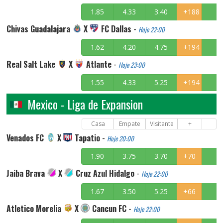
1.85
4.33
3.40
+188
Chivas Guadalajara
X
FC Dallas
-
Hoje 22:00
1.62
4.20
4.75
+194
Real Salt Lake
X
Atlante
-
Hoje 23:00
1.55
4.33
5.25
+194
Mexico - Liga de Expansion
Casa
Empate
Visitante
+
Venados FC
X
Tapatio
-
Hoje 20:00
1.90
3.75
3.70
+70
Jaiba Brava
X
Cruz Azul Hidalgo
-
Hoje 22:00
1.67
3.50
5.25
+66
Atletico Morelia
X
Cancun FC
-
Hoje 22:00