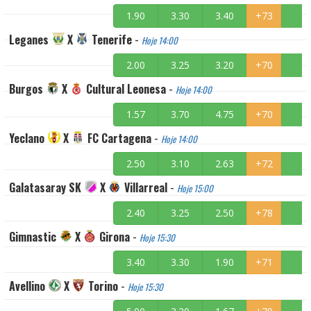
1.90
3.30
3.40
+73
Leganes
X
Tenerife
-
Hoje 14:00
2.00
3.25
3.20
+70
Burgos
X
Cultural Leonesa
-
Hoje 14:00
1.57
3.70
4.75
+70
Yeclano
X
FC Cartagena
-
Hoje 14:00
2.50
3.10
2.63
+72
Galatasaray SK
X
Villarreal
-
Hoje 15:00
2.40
3.25
2.50
+78
Gimnastic
X
Girona
-
Hoje 15:30
3.40
3.30
1.90
+71
Avellino
X
Torino
-
Hoje 15:30