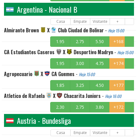
Argentina - Nacional B
Casa
Empate
Visitante
+
Almirante Brown
X
Club Ciudad de Bolivar
-
Hoje 15:00
1.95
2.75
5.50
+168
CA Estudiantes Caseros
X
Desportivo Madryn
-
Hoje 15:00
1.95
3.00
4.75
+174
Agropecuario
X
CA Guemes
-
Hoje 15:00
1.85
3.25
4.50
+177
Atletico de Rafaela
X
Chacarita Juniors
-
Hoje 16:00
2.30
2.75
3.80
+172
Austria - Bundesliga
Casa
Empate
Visitante
+