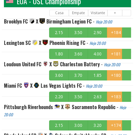
EUA - USL Championship
Casa
Empate
Visitante
+
Brooklyn FC
X
Birmingham Legion FC
-
Hoje 20:00
2.15
3.50
2.90
+184
Lexington SC
X
Phoenix Rising FC
-
Hoje 20:00
1.80
3.60
4.00
+181
Loudoun United FC
X
Charleston Battery
-
Hoje 20:00
3.60
3.70
1.85
+180
Miami FC
X
Las Vegas Lights FC
-
Hoje 20:00
2.20
3.50
2.63
+183
Pittsburgh Riverhounds
X
Sacramento Republic
-
Hoje
20:00
2.15
3.00
3.20
+174